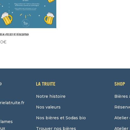
deau Atelier de dégustation
00
€
LA TRUITE
SHOP
9
Notre histoire
Bières 
elatruite.fr
Nos valeurs
Réserve
Nos bières et Sodas bio
Atelier
 lames
aux
Trouver nos bières
Atelier