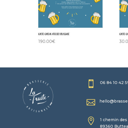
Carte Cadeau Atelier Brassage
Carte Ca
190.00
€
30.

06 84 10 42 5

hello@brasseri

1 chemin des
89360 Butte