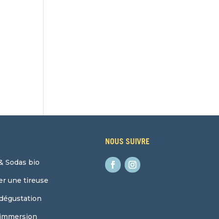
NOUS SUIVRE
& Sodas bio
r une tireuse
 dégustation
 immersion